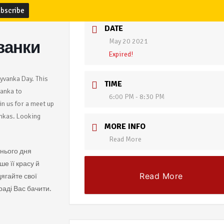
DATE
May 20 2021
ванки
Expired!
hyvanka Day. This
TIME
vanka to
6:00 PM - 8:30 PM
in us for a meet up
vankas. Looking
MORE INFO
Read More
тнього дня
е її красу й
Read More
дягайте свої
раді Вас бачити.