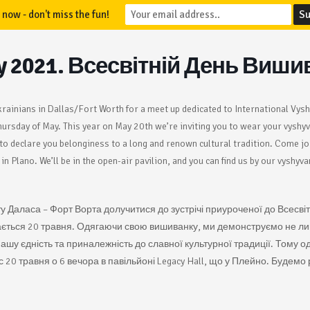
 now - don't miss the fun!
y 2021. Всесвітній День Виши
Ukrainians in Dallas/Fort Worth for a meet up dedicated to International Vys
Thursday of May. This year on May 20th we’re inviting you to wear your vyshy
to declare you belonginess to a long and renown cultural tradition. Come jo
in Plano. We’ll be in the open-air pavilion, and you can find us by our vyshy
у Даласа – Форт Ворта долучитися до зустрічі приуроченої до Всесві
ається 20 травня. Одягаючи свою вишиванку, ми демонструємо не лиш
нашу єдність та приналежність до славної культурної традиції. Тому о
 20 травня о 6 вечора в павільйоні Legacy Hall, що у Плейно. Будемо 