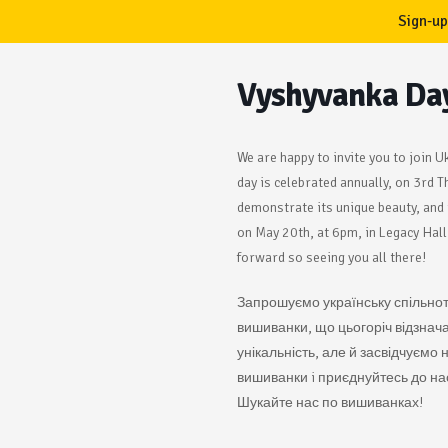
Sign-up
Vyshyvanka Da
We are happy to invite you to join 
day is celebrated annually, on 3rd 
demonstrate its unique beauty, and 
on May 20th, at 6pm, in Legacy Hall 
forward so seeing you all there!
Запрошуємо українську спільнот
вишиванки, що цьогоріч відзнач
унікальність, але й засвідчуємо 
вишиванки i приєднуйтесь до нас
Шукайте нас по вишиванках!