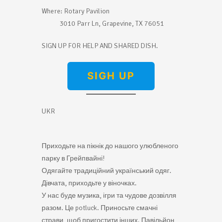
Where: Rotary Pavilion
3010 Parr Ln, Grapevine, TX 76051
SIGN UP FOR HELP AND SHARED DISH.
SIGH UP
UKR
Приходьте на пікнік до нашого улюбленого
парку в Грейпвайні!
Одягайте традиційний український одяг.
Дівчата, приходьте у віночках.
У нас буде музика, ігри та чудове дозвілля
разом. Це potluck. Приносьте смачні
страви, щоб пригостити інших. Павільйон