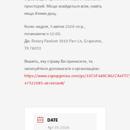
просторий. Місце знайдеться всім, навіть
якщо йтиме дощ.
Коли: неділя, 5 квітня 2026-го р.,
починаючи о 12:00.
Де: Rotary Pavilion 3010 Parr Ln, Grapevine,
TX 76051
Вкажіть, яку страву Ви принесете, та
записуйтеся допомагати з організацією:
https://www.signupgenius.com/go/10C0F48ACA62CA4FFC
47522685-ukrainian#/
DATE
Apr 05 2026