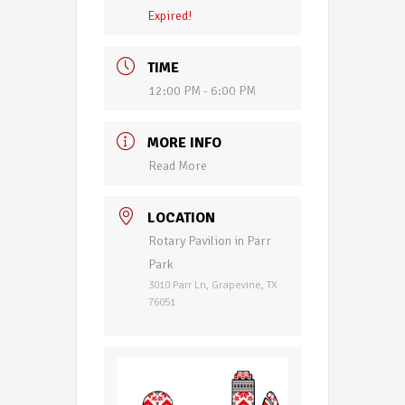
Expired!
TIME
12:00 PM - 6:00 PM
MORE INFO
Read More
LOCATION
Rotary Pavilion in Parr
Park
3010 Parr Ln, Grapevine, TX
76051