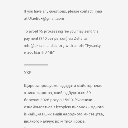
If you have any questions, please contact Iryna
at UkieBox@gmail.com
To avoid $5 processing fee you may send the
payment ($40 per person) via Zelle to
info@ukrainianclub.org with a note “Pysanky
class March 29th”
************
УКР
Щиро запрошуємо відвідати майстер-клас
з писанкарства, який відбудеться 29
березня 2026 року о 15:00. Учасники
ознайомляться з історією писанок – одного
із найцікавіших видів народного мистецтва,
вік якого налічує вісім тисяч років.