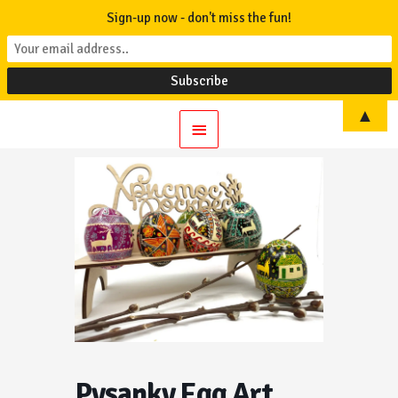
Sign-up now - don't miss the fun!
▲
Main
Menu
Pysanky Egg Art