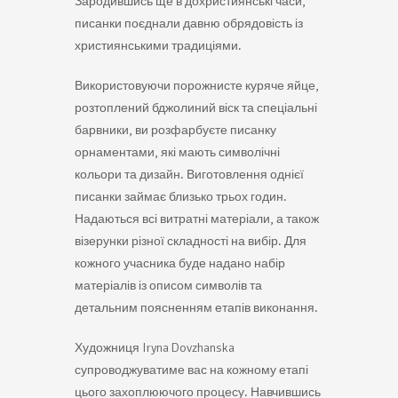
Зародившись ще в дохристиянські часи,
писанки поєднали давню обрядовість із
християнськими традиціями.
Використовуючи порожнисте куряче яйце,
розтоплений бджолиний віск та спеціальні
барвники, ви розфарбуєте писанку
орнаментами, які мають символічні
кольори та дизайн. Виготовлення однієї
писанки займає близько трьох годин.
Надаються всі витратні матеріали, а також
візерунки різної складності на вибір. Для
кожного учасника буде надано набір
матеріалів із описом символів та
детальним поясненням етапів виконання.
Художниця Iryna Dovzhanska
супроводжуватиме вас на кожному етапі
цього захоплюючого процесу. Навчившись