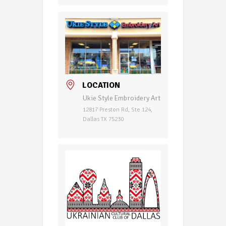
LOCATION
Ukie Style Embroidery Art
12817 Preston Rd, Ste 124,
Dallas TX 75230