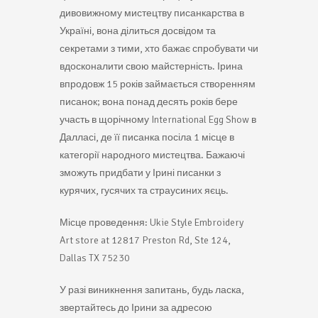
дивовижному мистецтву писанкарства в
Україні, вона ділиться досвідом та
секретами з тими, хто бажає спробувати чи
вдосконалити свою майстерність. Ірина
впродовж 15 років займається створенням
писанок; вона понад десять років бере
участь в щорічному International Egg Show в
Далласі, де її писанка посіла 1 місце в
категорії народного мистецтва. Бажаючі
зможуть придбати у Ірині писанки з
курячих, гусячих та страусиних яєць.
Місце проведення: Ukie Style Embroidery
Art store at 12817 Preston Rd, Ste 124,
Dallas TX 75230
У разі виникнення запитань, будь ласка,
звертайтесь до Ірини за адресою