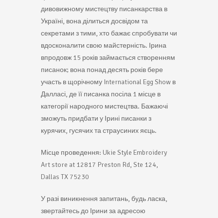
дивовижному мистецтву писанкарства в
Україні, вона ділиться досвідом та
секретами з тими, хто бажає спробувати чи
вдосконалити свою майстерність. Ірина
впродовж 15 років займається створенням
писанок; вона понад десять років бере
участь в щорічному International Egg Show в
Далласі, де її писанка посіла 1 місце в
категорії народного мистецтва. Бажаючі
зможуть придбати у Ірині писанки з
курячих, гусячих та страусиних яєць.
Місце проведення: Ukie Style Embroidery
Art store at 12817 Preston Rd, Ste 124,
Dallas TX 75230
У разі виникнення запитань, будь ласка,
звертайтесь до Ірини за адресою