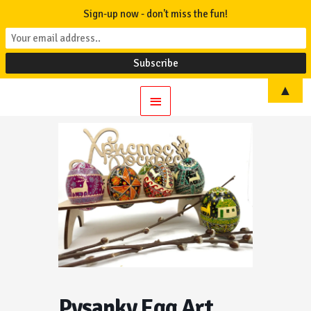
Sign-up now - don't miss the fun!
▲
Main
Menu
Pysanky Egg Art