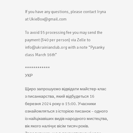
If you have any questions, please contact Iryna
at UkieBox@gmail.com
To avoid $5 processing fee you may send the
payment ($40 per person) via Zelle to
info@ukrainianclub.org with a note “Pysanky
class March 16th”
************
УКР
Щиро запрошуємо відвідати майстер-клас
з писанкарства, який відбудеться 16
березня 2024 року о 15:00. Учасники
ознайомляться з історією писанок – одного
із найцікавіших видів народного мистецтва,
вік якого налічує вісім тисяч років.